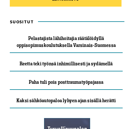
SUOSITUT
Pelastajista lähihoitajia räätälöidyllä
oppisopimuskoulutuksella Varsinais-Suomessa
Reetta teki työnsä inhimillisesti ja sydämellä
Paha tuli pois posttraumatyöpajassa
Kaksi sähköautopaloa lyhyen ajan sisällä herätti