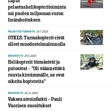
Lapin
pelastushelikopteritoiminta
sai puolen miljoonan euron
lisärahoituksen
10.7.2025
PELASTUSTOIMINTA
OTKES: Turmakopterit eivät
olleet muodostelmalennolla
29.5.2025
ENSIHOITO
Helikopterit törmäsivät ja
putosivat – ”Oli väännettävä
ruuvia kireämmälle, ne ovat
oikeita koptereita”
26.11.2024
ENSIHOITO
Vakava aivoinfarkti – Pauli
Vuorisen suositukset