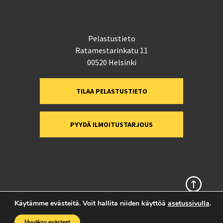
Pelastustieto
Ratamestarinkatu 11
00520 Helsinki
TILAA PELASTUSTIETO
PYYDÄ ILMOITUSTARJOUS
Sivun alkuun
Käytämme evästeitä. Voit hallita niiden käyttöä
asetussivulla
.
Hyväksy evästeet