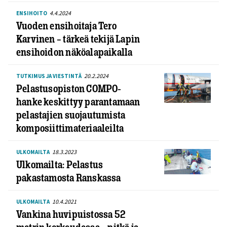
4.4.2024
ENSIHOITO
Vuoden ensihoitaja Tero
Karvinen – tärkeä tekijä Lapin
ensihoidon näköalapaikalla
20.2.2024
TUTKIMUS JA VIESTINTÄ
Pelastusopiston COMPO-
hanke keskittyy parantamaan
pelastajien suojautumista
komposiittimateriaaleilta
18.3.2023
ULKOMAILTA
Ulkomailta: Pelastus
pakastamosta Ranskassa
10.4.2021
ULKOMAILTA
Vankina huvipuistossa 52