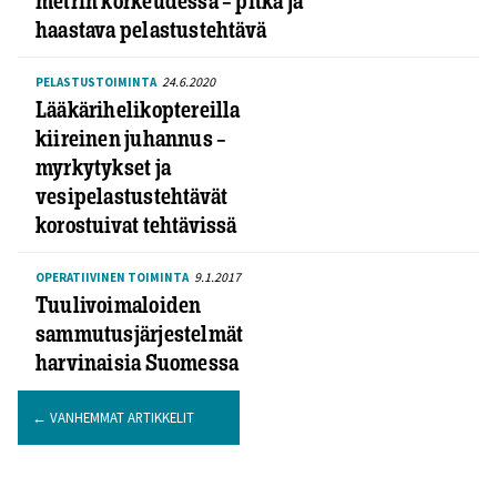
metrin korkeudessa – pitkä ja
haastava pelastustehtävä
24.6.2020
PELASTUSTOIMINTA
Lääkärihelikoptereilla
kiireinen juhannus –
myrkytykset ja
vesipelastustehtävät
korostuivat tehtävissä
9.1.2017
OPERATIIVINEN TOIMINTA
Tuulivoimaloiden
sammutusjärjestelmät
harvinaisia Suomessa
←
VANHEMMAT ARTIKKELIT